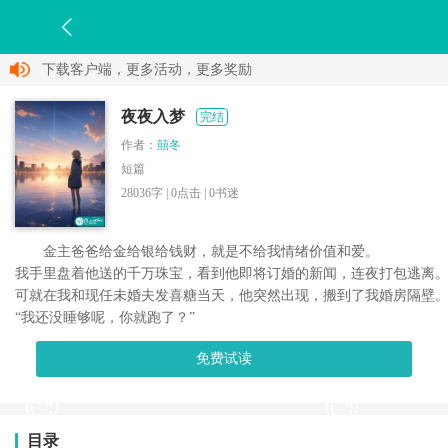
下载客户端，更多活动，更多奖励
夜夜入梦
完结
作者：
囍冬
短篇
28036字 |
0
点击 |
0
书迷
金主爸爸给金给银给钱财，就是不给我情绪价值和爱。

我手里盘着他送的千万珠宝，看到他即将订婚的新闻，连夜打包逃离。
可就在我和现任未婚夫发喜糖当天，他突然出现，搬到了我婚房隔壁。
免费试读
目录