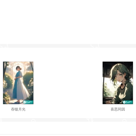
吞噬月光
喜恶同因