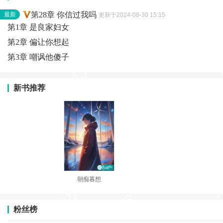
第28章 你信过我吗
最新
更新于2024-08-30 15:15
第1章 是良家妇女
第2章 偏让你想起
第3章 嘲讽他傻子
新书推荐
朝痴暮想
粉丝榜