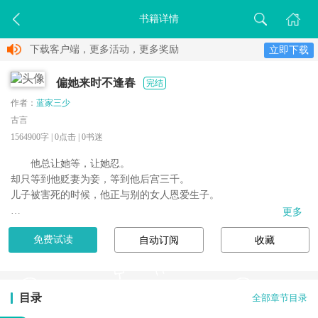
书籍详情
下载客户端，更多活动，更多奖励
立即下载
偏她来时不逢春
完结
作者：
蓝家三少
古言
1564900字 |
0
点击 |
0
书迷
他总让她等，让她忍。

却只等到他贬妻为妾，等到他后宫三千。

儿子被害死的时候，他正与别的女人恩爱生子。

更多
她抱着儿子的尸体，跪求满天神佛，哪怕用她的命来换儿子的命。

免费试读
自动订阅
收藏
巍峨宫墙上，万箭穿心，纵身一跃……

那个大雨滂沱的夜，她伏跪在他跟前，像极了风雨催败的娇花。

他...
目录
全部章节目录