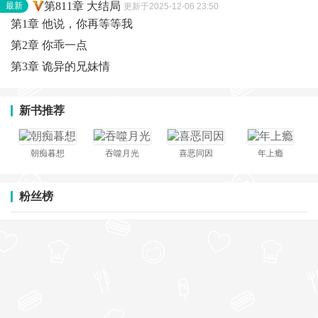
第811章 大结局
最新
更新于2025-12-06 23:50
第1章 他说，你再等等我
第2章 你乖一点
第3章 诡异的兄妹情
新书推荐
朝痴暮想
吞噬月光
喜恶同因
年上瘾
粉丝榜