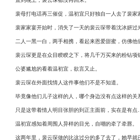
直到晚上，裴云琛都没再回来。
裴母打电话再三催促，温初宜只好独自一人去了裴家
裴家家宴开始时，消失了一天的裴云琛带着沈冰妍过
二人一黑一白，两手相携，看起来恩爱甜蜜，仿佛他
裴云琛更是在众目睽睽之下，将几千万买来的粉钻项
公婆尴尬的看着温初宜，欲言又止。
裴云琛在外面找情人这件事他们不是不知道。
毕竟像他们儿子这样的人，哪个身边没有点这样的关
只是这带着情人明目张胆的到正主面前，实在是有点
温初宜感知着周围人异样的目光，自嘲的牵了牵唇。
这两年里，裴云琛做的比这过分的多了去了，她早就