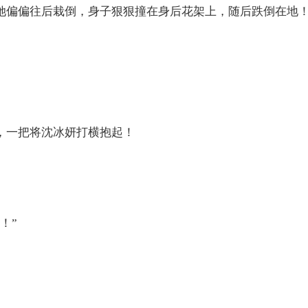
她偏偏往后栽倒，身子狠狠撞在身后花架上，随后跌倒在地
，一把将沈冰妍打横抱起！
！”