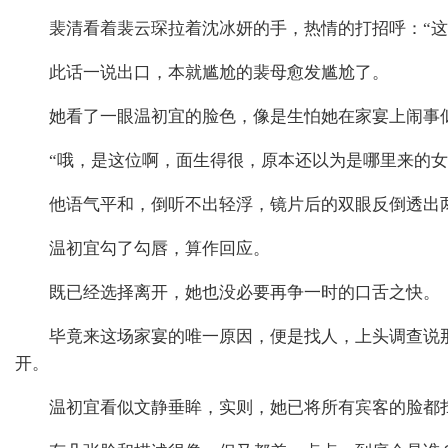
裴清看着裴云琛拉着沈冰妍的手，热情的打招呼：“这
此话一说出口，本就尴尬的裴母愈发尴尬了。
她看了一眼温初宜的脸色，像是生怕她在家宴上闹事
“哦，是这位啊，面生得很，原本还以为是哪里来的女
他语气平和，倒听不出轻浮，镜片后的双眼反倒透出
温初宜勾了勾唇，算作回应。
既已经选择离开，她也没必要再争一时的口舌之快。
毕竟来这场家宴的唯一原因，便是找人，上头调查说
开。
温初宜看似文静垂眸，实则，她已将所有宾客的脸都