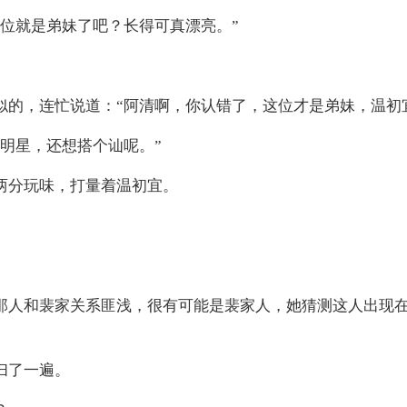
位就是弟妹了吧？长得可真漂亮。”
似的，连忙说道：“阿清啊，你认错了，这位才是弟妹，温初
明星，还想搭个讪呢。”
两分玩味，打量着温初宜。
那人和裴家关系匪浅，很有可能是裴家人，她猜测这人出现
扫了一遍。