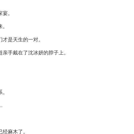
家宴。
来。
们才是天生的一对。
链亲手戴在了沈冰妍的脖子上。
系。
…
已经麻木了。