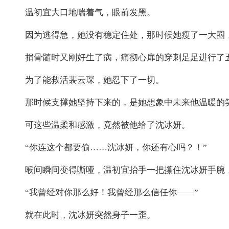
温初宜大口地喘着气，眼前发黑。
因为逃得急，她没有稳定住处，那时候她瘦了一大圈
捐骨髓时又刚好生了病，痛彻心扉的穿刺足足进行了
为了能救活裴云琛，她忍下了一切。
那时候支撑她坚持下来的，是她想象中未来他温暖的
可这些温柔和感激，竟然被他给了沈冰妍。
“你连这个都要偷……沈冰妍，你还有心吗？！”
喉间瞬间变得嘶哑，温初宜抬手一把攥住沈冰妍手腕
“我曾经对你那么好！我曾经那么信任你——”
就在此时，沈冰妍突然身子一歪。