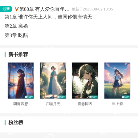
第88章 有人爱你百年，还许下下一个百年
最新
更新于2025-08-02 18:35
第1章 谁许你天上人间，谁同你恨海情天
第2章 离婚
第3章 吃醋
新书推荐
朝痴暮想
吞噬月光
喜恶同因
年上瘾
粉丝榜