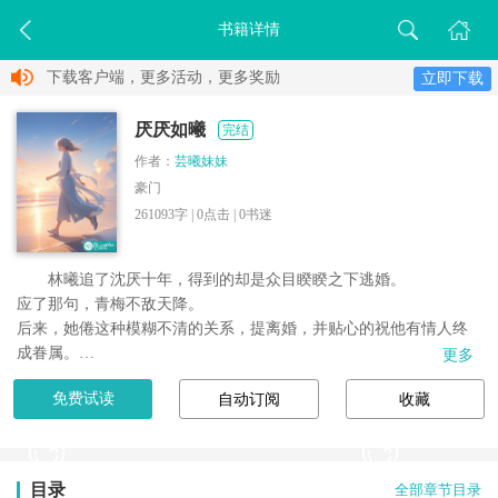
书籍详情
下载客户端，更多活动，更多奖励
立即下载
厌厌如曦
完结
作者：
芸曦妹妹
豪门
261093字 |
0
点击 |
0
书迷
林曦追了沈厌十年，得到的却是众目睽睽之下逃婚。

应了那句，青梅不敌天降。

后来，她倦这种模糊不清的关系，提离婚，并贴心的祝他有情人终
成眷属。

更多
他却一反常态，大发雷霆：是让我成全你和他？！

免费试读
自动订阅
收藏
金枝玉叶大小姐VS偏执权贵

四个人的爱情太拥挤，林曦恕不奉陪。
目录
全部章节目录