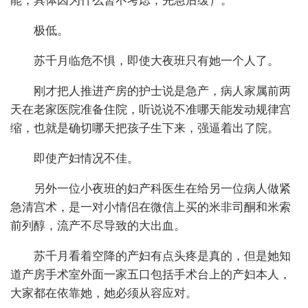
能，具体因为什么暂不考虑，先急后缓）。
极低。
苏千月临危不惧，即使大夜班只有她一个人了。
刚才把人推进产房的护士说是急产，病人家属前两
天在老家医院准备住院，听说说不准哪天能发动规律宫
缩，也就是确切哪天把孩子生下来，强逼着出了院。
即使产妇情况不佳。
另外一位小夜班的妇产科医生在给另一位病人做紧
急清宫术，是一对小情侣在微信上买的米非司酮和米索
前列醇，流产不尽导致的大出血。
苏千月看着空降的产妇有点头疼是真的，但是她知
道产房手术室外面一家五口包括手术台上的产妇本人，
大家都在依靠她，她必须从容应对。