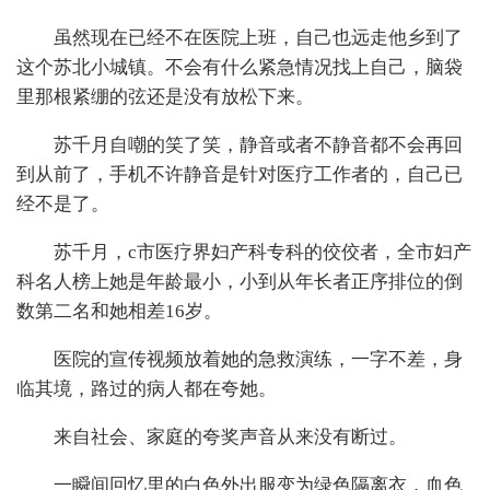
虽然现在已经不在医院上班，自己也远走他乡到了
这个苏北小城镇。不会有什么紧急情况找上自己，脑袋
里那根紧绷的弦还是没有放松下来。
苏千月自嘲的笑了笑，静音或者不静音都不会再回
到从前了，手机不许静音是针对医疗工作者的，自己已
经不是了。
苏千月，c市医疗界妇产科专科的佼佼者，全市妇产
科名人榜上她是年龄最小，小到从年长者正序排位的倒
数第二名和她相差16岁。
医院的宣传视频放着她的急救演练，一字不差，身
临其境，路过的病人都在夸她。
来自社会、家庭的夸奖声音从来没有断过。
一瞬间回忆里的白色外出服变为绿色隔离衣，血色