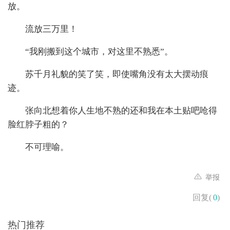
放。
流放三万里！
“我刚搬到这个城市，对这里不熟悉”。
苏千月礼貌的笑了笑，即使嘴角没有太大摆动痕
迹。
张向北想着你人生地不熟的还和我在本土贴吧呛得
脸红脖子粗的？
不可理喻。
举报
回复(
0
)
热门推荐