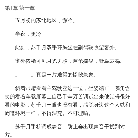
第1章 第一章
五月初的苏北地区，微冷。
半夜，更冷。
此刻，苏千月双手环胸坐在副驾驶瞭望窗外。
窗外依稀可见月光斑驳，芦苇摇晃，野鸟哀鸣。
。。。。真是一片难得的惨败景象。
斜着眼睛看看主驾驶座这一位，坐姿端正，嘴角含
笑的看着车载屏幕上自己千辛万苦调试出来他觉得很好
看的电影，苏千月一眼也没有看，感觉身边这个人就和
周遭环境一样，不得深究。不可理喻。
苏千月手机调成静音，防止会出现声音干扰到对
方。