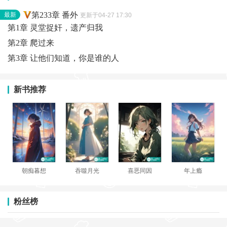
第233章 番外
最新
更新于04-27 17:30
第1章 灵堂捉奸，遗产归我
第2章 爬过来
第3章 让他们知道，你是谁的人
新书推荐
朝痴暮想
吞噬月光
喜恶同因
年上瘾
粉丝榜