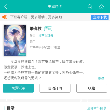
书籍详情
下载客户端，更多活动，更多奖励
立即下载
攀高枝
完结
作者：
海草在跳舞
豪门
471918字 |
0
点击 |
0
书迷
灵堂捉奸遭暗杀？温苒继承遗产，睡了渣夫他叔。

假意爱慕，踩他上位。

一朝成为全球首屈一指的古董鉴宝师，权势金钱在手。

还想玩各取所需的游戏？

更多
她早就无心奉陪，去父留子。

免费试读
自动订阅
收藏
谁知太子爷露出新打的舌钉，“夫人，今晚我当你的狗好不好？”
目录
全部章节目录