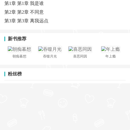
第1章 第1章 我是谁
第2章 第2章 不同意
第3章 第3章 离我远点
新书推荐
朝痴暮想
吞噬月光
喜恶同因
年上瘾
粉丝榜