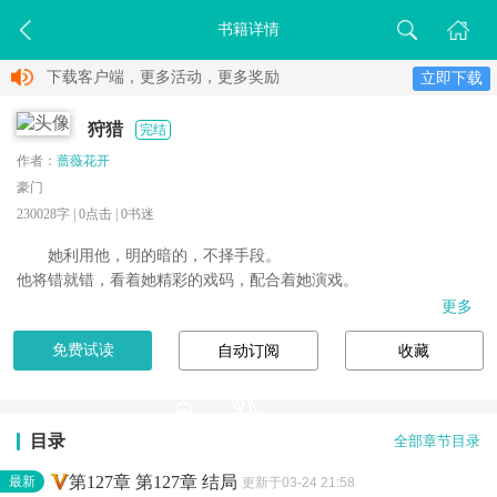
书籍详情
下载客户端，更多活动，更多奖励
立即下载
狩猎
完结
作者：
蔷薇花开
豪门
230028字 |
0
点击 |
0
书迷
她利用他，明的暗的，不择手段。

他将错就错，看着她精彩的戏码，配合着她演戏。

更多
免费试读
自动订阅
收藏
目录
全部章节目录
第127章 第127章 结局
最新
更新于03-24 21:58