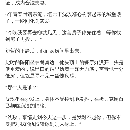
证，成为合法夫妻。
6年青春付诸东流，堪比于沈玫精心构筑起来的城堡毁
了，一瞬间化为灰烬。
“今晚我要再去柳城几天，这套房子你先住着，等你找
到房子再搬走。”
短暂的平静后，他们从房间里出来。
此时的陈阳坐在餐桌边，他头顶上的餐厅灯没开，头是
低垂着的，说出口的话里透着一阵无力感，声音也十分
低沉，但就是寻不见一丝愧疚感。
“那个人是谁？”
沈玫坐在沙发上，身体不受控制地发抖，在极力克制自
己频临崩溃的情绪。
“沈玫，事情走到今天这一步，是我对不起你，但你不
要把对我的仇恨转嫁到别人身上。”