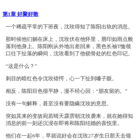
第1章 好聚好散
一个稀疏平常的下班夜，沈玫得知了陈阳出轨的消息。
那时候他们躺在床上，沈玫伏在他怀里，唇印如雨点般
落到他身上。陈阳刚从外地出差回来，黑色长袖T恤领
口往下扯落的瞬间，沈玫看到了他锁骨处的红色印记。
“这是什么？”
刺目的暗红色令沈玫错愕，心一下扯到嗓子眼。
相反，陈阳目色很平静，漫不经心回：“朋友留的。”
没有一句解释，甚至没有要隐瞒沈玫的意思。
突如其来的变故宛若晴天霹雳朝沈玫袭来，就在她得知
消息的前一刻还沉浸在即将和陈阳结婚的喜悦里。
他们在一起6年，早就说好会在沈玫27岁生日那天去领