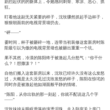
剧烈起伏的的躯体上，令她感到刺骨、寒凉、恶心、抓
狂。
盯着他这副无关紧要的样子，沈玫骤然抓起手边杯子，
狠狠朝面前的电视背景墙扔去。
“砰——”
霎时间，杯子被砸碎一地，连带当初装修这套新房时陈
阳最引以为傲的电视背景墙也被砸出重重一个坑。
果不其然，冷漠的陈阳终于被激起几分怒气：“你干什
么？！想撒泼？！”
自他们搬入这套新房以来，沈玫已经许久没有这么发怒
过，大概是太久没见过沈玫发怒的样子，陈阳在惊诧的
同时亦是被激起他如湖面般平静的情绪。
“陈阳，从你出轨的那一刻起，你就不配说这几个字
——”
沈玫抹掉从眼眶滑落的滚烫泪珠，走入卧室关上房门，