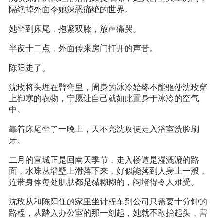
隔绝掉外面令她深恶痛绝的世界。
她坐到床尾，抱紧双膝，放声痛哭。
半夜十二点，外面传来房门打开的声音。
陈阳走了。
沈玫将头埋在臂弯里，周身的冰冷始终不能驱使沈玫穿
上御寒的衣物，宁愿让自己就如此置身于冰冷的空气
中。
靠着床尾坐了一晚上，天不亮沈玫便走入浴室洗脸刷
牙。
二月的宣城正是回南天季节，走入楼道是湿漉漉的路
面，水珠从墙壁上滑落下来，好似能落到人身上一般，
连带身体每处肌肤都是黏糊糊的，闷堵得令人难受。
沈玫从和陈阳住的家里坐计程车到公司只需要十分钟的
路程，从踏入办公室的那一刻起，她就不敢抬起头，害