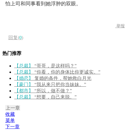
怕上司和同事看到她浮肿的双眼。
举报
回复(
0
)
热门推荐
【总裁】
“哥哥，是这样吗？”
【总裁】
“你看，你的身体比你更诚实。”
【婚恋】
复婚的条件，帮她救白月光
【豪门】
“我从来只把你当妹妹。”
【都市】
“所以，做不做？”
【总裁】
“想要，自己来脱。”
上一章
收藏
菜单
下一章