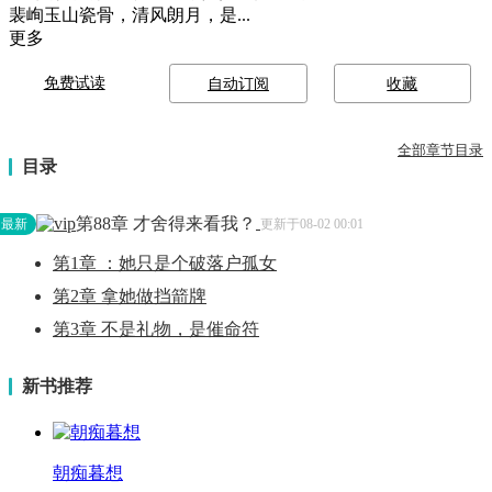
裴峋玉山瓷骨，清风朗月，是...
更多
免费试读
自动订阅
收藏
全部章节目录
目录
第88章 才舍得来看我？
最新
更新于08-02 00:01
第1章 ：她只是个破落户孤女
第2章 拿她做挡箭牌
第3章 不是礼物，是催命符
新书推荐
朝痴暮想