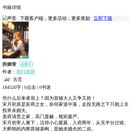
书籍详情
下载客户端，更多活动，更多奖励
立即下载
拆媚骨
连载中
作者：
雨打琵琶
古言
184520字 |
0
点击 |
0
书迷
凭什么后来者居上？因为首辅大人又争又抢！

宋月初原是富商之女，奈何家道中落，走投无路之下只能上京
投奔未婚夫。

裴府清贵之家，高门显赫，规矩森严。

宋月初寄人篱下，活得小心翼翼，入府两年，从无半分过错。

大邺朝的内阁首辅裴峋，是她未婚夫的二叔。
