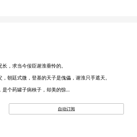
长，求当今佞臣谢淮垂怜的。

，朝廷式微，登基的天子是傀儡，谢淮只手遮天。

是个药罐子病秧子，却美的惊...
自动订阅