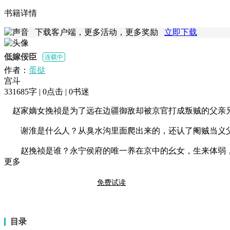
书籍详情
下载客户端，更多活动，更多奖励
立即下载
低嫁佞臣
连载中
作者：
蛋挞
宫斗
331685字 |
0
点击 |
0
书迷
　赵家嫡女挽祯是为了远在边疆御敌却被京官打成叛贼的父亲兄
　　谢淮是什么人？从臭水沟里面爬出来的，还认了阉贼当义父
　　赵挽祯是谁？永宁侯府的唯一养在京中的幺女，生来体弱，
更多
免费试读
目录