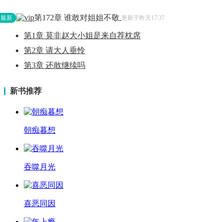
第172章 谁敢对姐姐不敬
最新
更新于昨天17:37
第1章 莫非赵大小姐是来自荐枕席
第2章 请大人垂怜
第3章 还敢继续吗
新书推荐
朝痴暮想
吞噬月光
喜恶同因