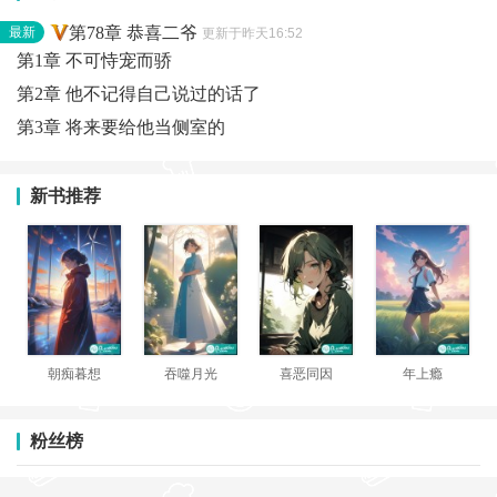
第78章 恭喜二爷
最新
更新于昨天16:52
第1章 不可恃宠而骄
第2章 他不记得自己说过的话了
第3章 将来要给他当侧室的
新书推荐
朝痴暮想
吞噬月光
喜恶同因
年上瘾
粉丝榜