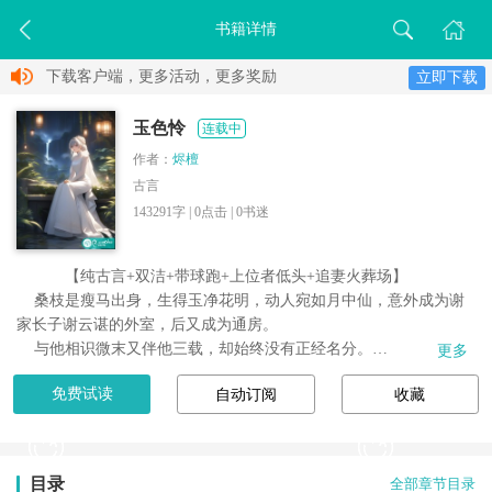
书籍详情
下载客户端，更多活动，更多奖励
立即下载
玉色怜
连载中
作者：
烬檀
古言
143291字 |
0
点击 |
0
书迷
    【纯古言+双洁+带球跑+上位者低头+追妻火葬场】

    桑枝是瘦马出身，生得玉净花明，动人宛如月中仙，意外成为谢
家长子谢云谌的外室，后又成为通房。

    与他相识微末又伴他三载，却始终没有正经名分。

更多
    直到陪他再回京中，她谨小慎微不贪图公府富贵，即便受尽旁...
免费试读
自动订阅
收藏
目录
全部章节目录