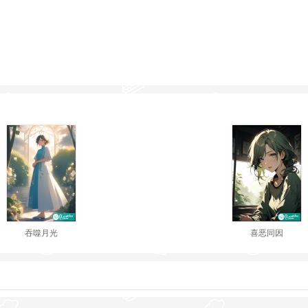
吞噬月光
喜恶同因