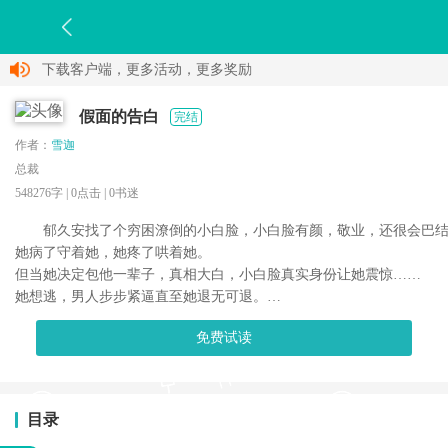
下载客户端，更多活动，更多奖励
假面的告白
完结
作者：
雪迦
总裁
548276字 |
0
点击 |
0
书迷
郁久安找了个穷困潦倒的小白脸，小白脸有颜，敬业，还很会巴结
她病了守着她，她疼了哄着她。

但当她决定包他一辈子，真相大白，小白脸真实身份让她震惊……

她想逃，男人步步紧逼直至她退无可退。

免费试读
目录