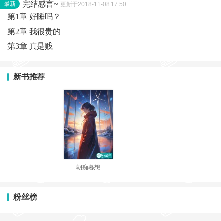
完结感言~
最新
更新于2018-11-08 17:50
第1章 好睡吗？
第2章 我很贵的
第3章 真是贱
新书推荐
朝痴暮想
粉丝榜