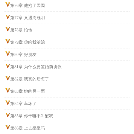
第76章 他抱了囡囡
第77章 又遇周既明
第78章 怕他
第79章 你给我治治
第80章 好朋友
第81章 为什么要签婚前协议
第82章 我真的后悔了
第83章 她的另一面
第84章 车坏了
第85章 你干嘛不叫醒我
第86章 上去坐坐吗