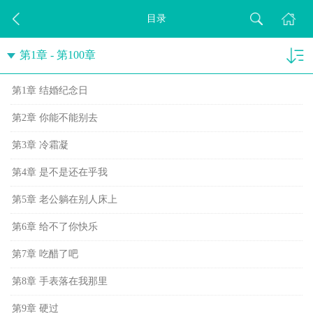
目录
第1章 结婚纪念日
第2章 你能不能别去
第3章 冷霜凝
第4章 是不是还在乎我
第5章 老公躺在别人床上
第6章 给不了你快乐
第7章 吃醋了吧
第8章 手表落在我那里
第9章 硬过