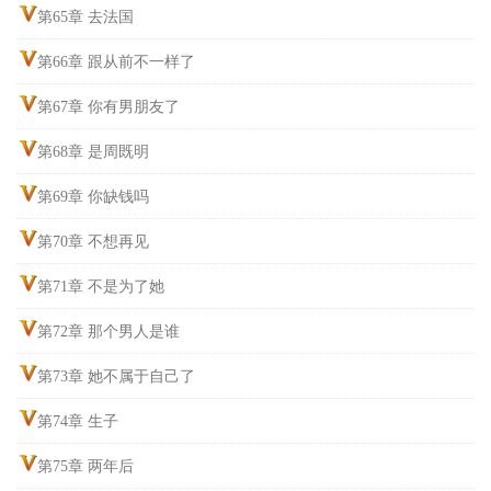
第65章 去法国
第66章 跟从前不一样了
第67章 你有男朋友了
第68章 是周既明
第69章 你缺钱吗
第70章 不想再见
第71章 不是为了她
第72章 那个男人是谁
第73章 她不属于自己了
第74章 生子
第75章 两年后