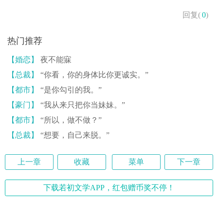
回复(
0
)
热门推荐
【婚恋】
夜不能寐
【总裁】
“你看，你的身体比你更诚实。”
【都市】
“是你勾引的我。”
【豪门】
“我从来只把你当妹妹。”
【都市】
“所以，做不做？”
【总裁】
“想要，自己来脱。”
上一章
收藏
菜单
下一章
下载若初文学APP，红包赠币奖不停！