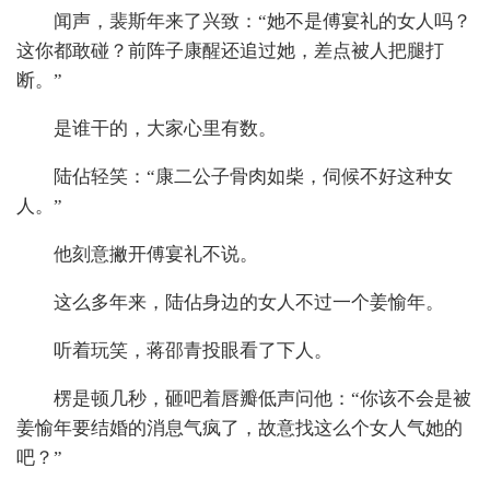
闻声，裴斯年来了兴致：“她不是傅宴礼的女人吗？
这你都敢碰？前阵子康醒还追过她，差点被人把腿打
断。”
是谁干的，大家心里有数。
陆佔轻笑：“康二公子骨肉如柴，伺候不好这种女
人。”
他刻意撇开傅宴礼不说。
这么多年来，陆佔身边的女人不过一个姜愉年。
听着玩笑，蒋邵青投眼看了下人。
楞是顿几秒，砸吧着唇瓣低声问他：“你该不会是被
姜愉年要结婚的消息气疯了，故意找这么个女人气她的
吧？”