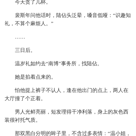
今天贪了几杯。
裴斯年问他话时，陆佔头泛晕，嗓音低哑：“识趣知
礼，不算个麻烦人。”
……
三日后。
温岁礼如约去“南博”事务所，找陆佔。
她是掐着点来的。
怕他提上裤子不认人，逢在他出门的点上，两人在
大厅撞了个正着。
男人光鲜亮丽，短发理得干净利落，身上的灰色西
装很衬托气质。
那双黑白分明的眸子里，不含过多表情：“温小姐，