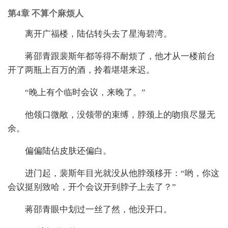
第4章 不算个麻烦人
离开广福楼，陆佔转头去了星海碧湾。
蒋邵青跟裴斯年都等得不耐烦了，他才从一楼前台
开了两瓶上百万的酒，拎着堪堪来迟。
“晚上有个临时会议，来晚了。”
他领口微敞，没领带的束缚，脖颈上的吻痕尽显无
余。
偏偏陆佔皮肤还偏白。
进门起，裴斯年目光就没从他脖颈移开：“哟，你这
会议挺别致哈，开个会议开到脖子上去了？”
蒋邵青眼中划过一丝了然，他没开口。