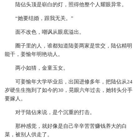
陆佔头顶是崭白的灯，照得他整个人耀眼异常。
“她要结婚，跟我无关。”
面不改色，嘲讽从眼底溢出。
圈子里的人，谁都知道陆姜两家是世交，陆佔精明
能干，姜愉年明艳动人。
两小如猜，金童玉女。
可姜愉年大学毕业后，出国进修多年，把陆佔从24
岁硬生生拖到了如今的30，晃眼六年过去，她转头分手
要嫁人。
对于陆佔来说，是个沉重的打击。
那种感觉，就好像是自己辛辛苦苦赚钱养大的白
菜，被别人供走了。