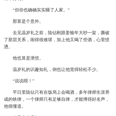
“但你也确确实实睡了人家。”
那算是个意外。
去见温岁礼之前，陆佔刚跟姜愉年大吵一架，撕破
了那层关系，闹得很难堪，加上他又喝了些酒，心里愤
懑。
他也算是泄愤。
温岁礼的识趣知礼，倒也让他觉得轻松不少。
“说说呗！”
平日里陆佔只有在饭局上会喝酒，多年律师生涯养
成的铁律，一个律师只有足够自律，才能博得好名声，
他很懂道。