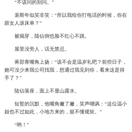
“不该问的别问。”
裴斯年似笑非笑：“所以我给你打电话的时候，你在
跟女人滚床单？”
被揭穿，陆佔倒也脸不红心不跳。
屋里没旁人，话无禁忌。
蒋邵青嘴角上扬：“该不会是温岁礼吧？前些日子，
她可没少来我公司找我，想通过我见到你，看来这是得
手了？”
陆佔落座，面上不显山露水。
短暂的沉默，他嘴角撇了撇，笑声嘲讽：“这位温小
姐也不过如此，小地方来的，挺不懂规矩。”
“哟！”