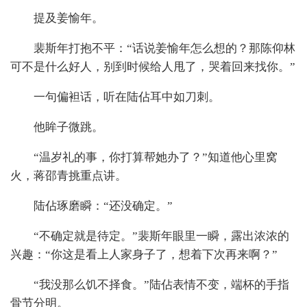
提及姜愉年。
裴斯年打抱不平：“话说姜愉年怎么想的？那陈仰林
可不是什么好人，别到时候给人甩了，哭着回来找你。”
一句偏袒话，听在陆佔耳中如刀刺。
他眸子微跳。
“温岁礼的事，你打算帮她办了？”知道他心里窝
火，蒋邵青挑重点讲。
陆佔琢磨瞬：“还没确定。”
“不确定就是待定。”裴斯年眼里一瞬，露出浓浓的
兴趣：“你这是看上人家身子了，想着下次再来啊？”
“我没那么饥不择食。”陆佔表情不变，端杯的手指
骨节分明。