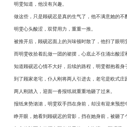
明雯知道，他没有兴趣。
做这些，只是顾砚迟是真的生气了，他不满意她的不
明雯心头酸涩，双臂用力，重重一推。
被推开后，顾砚迟面上的兴味顿时散了，他扫了眼明
而明雯收拾着乱做一团的裙摆，心底止不住涌出酸涩
知道顾砚迟心情不大好，后续的路程，明雯都抱着身
到了顾家老宅，仆人刚将两人引进去，老宅是欧式庄
两人刚踏入，迎面一沓报纸就重重地砸了过来。
报纸来势汹汹，明雯双手挡在身前，却没有迎来预想
睁开眼，她看到顾砚迟的背影，挡在她身前，被砸了