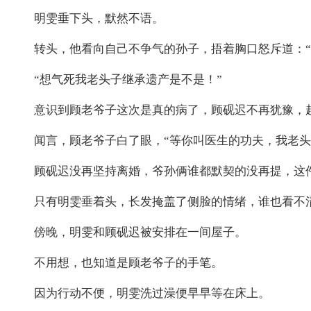
明雯垂下头，默然不语。
转头，他看向自己不争气的孙子，捂着胸口怒斥道：“
“想气死我老头子继承遗产是不是！”
意识到顾老爷子这次是真的病了，顾砚迟不再犹豫，起
闻言，顾老爷子白了眼，“等你叫医生的功夫，我老头
顾砚迟没再坚持离婚，爷孙俩谁都默契的没再提，这
只有明雯垂着头，长发掩盖了侧脸的情绪，谁也看不
傍晚，明雯和顾砚迟被安排在一间屋子。
不用想，也知道是顾老爷子的手笔。
因为行动不便，明雯洗过澡便早早等在床上。