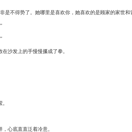
无非是不得势了。她哪里是喜欢你，她喜欢的是顾家的家世和
”
”
放在沙发上的手慢慢攥成了拳。
紫。
样，心底直直泛着冷意。