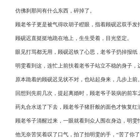
仿佛刹那间有什么东西，碎掉了。
顾老爷子更是被气得吹胡子瞪眼，指着顾砚迟双手发抖
顾砚迟直挺挺地跪在地上，生生受着，目光坚定。
眼见打骂都无用，顾砚迟铁了心思，老爷子扔掉报纸
明雯看到这，连忙上前扶着老爷子站立不稳的身子，
原本跪着的顾砚迟见状不对，也站起身来，几步上前
回想到先前几次，提起离婚时，顾老爷子装病的前车
药丸合水送了下去，顾老爷子猪肝般的面色才恢复红
顾老爷子清醒过来，一眼就看到众人围在身边，明雯
他无奈苦笑着叹了口气，拍了拍明雯的手，“苦了你了