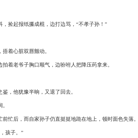
，捡起报纸攥成棍，边打边骂，“不孝子孙！”
，捂着心脏双唇颤动。
边拍着老爷子胸口顺气，边吩咐人把降压药拿来。
。
之鉴，他犹豫半晌，又退了回去。
润。
忙前忙后，而自家孙子仍直挺挺地跪在地上，顿时面色失落
，孩子。”