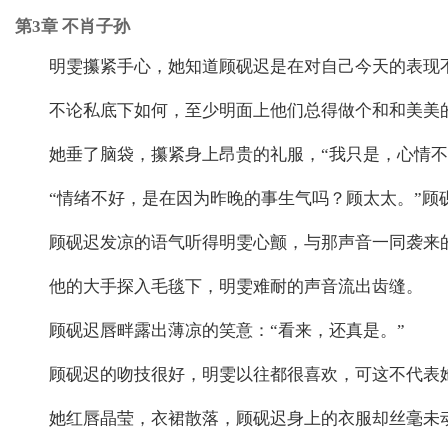
第3章 不肖子孙
明雯攥紧手心，她知道顾砚迟是在对自己今天的表现
不论私底下如何，至少明面上他们总得做个和和美美
她垂了脑袋，攥紧身上昂贵的礼服，“我只是，心情不
“情绪不好，是在因为昨晚的事生气吗？顾太太。”顾
顾砚迟发凉的语气听得明雯心颤，与那声音一同袭来
他的大手探入毛毯下，明雯难耐的声音流出齿缝。
顾砚迟唇畔露出薄凉的笑意：“看来，还真是。”
顾砚迟的吻技很好，明雯以往都很喜欢，可这不代表
她红唇晶莹，衣裙散落，顾砚迟身上的衣服却丝毫未