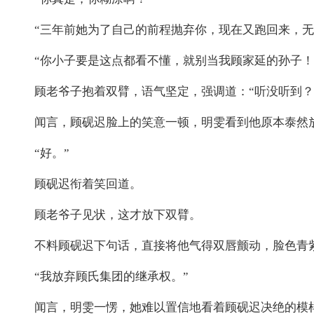
“三年前她为了自己的前程抛弃你，现在又跑回来，
“你小子要是这点都看不懂，就别当我顾家延的孙子！
顾老爷子抱着双臂，语气坚定，强调道：“听没听到？
闻言，顾砚迟脸上的笑意一顿，明雯看到他原本泰然
“好。”
顾砚迟衔着笑回道。
顾老爷子见状，这才放下双臂。
不料顾砚迟下句话，直接将他气得双唇颤动，脸色青
“我放弃顾氏集团的继承权。”
闻言，明雯一愣，她难以置信地看着顾砚迟决绝的模