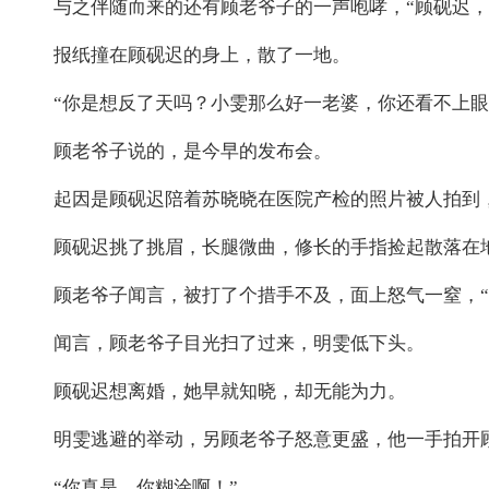
与之伴随而来的还有顾老爷子的一声咆哮，“顾砚迟，
报纸撞在顾砚迟的身上，散了一地。
“你是想反了天吗？小雯那么好一老婆，你还看不上眼
顾老爷子说的，是今早的发布会。
起因是顾砚迟陪着苏晓晓在医院产检的照片被人拍到
顾砚迟挑了挑眉，长腿微曲，修长的手指捡起散落在
顾老爷子闻言，被打了个措手不及，面上怒气一窒，“
闻言，顾老爷子目光扫了过来，明雯低下头。
顾砚迟想离婚，她早就知晓，却无能为力。
明雯逃避的举动，另顾老爷子怒意更盛，他一手拍开
“你真是，你糊涂啊！”