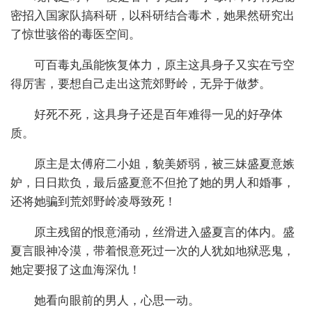
密招入国家队搞科研，以科研结合毒术，她果然研究出
了惊世骇俗的毒医空间。
可百毒丸虽能恢复体力，原主这具身子又实在亏空
得厉害，要想自己走出这荒郊野岭，无异于做梦。
好死不死，这具身子还是百年难得一见的好孕体
质。
原主是太傅府二小姐，貌美娇弱，被三妹盛夏意嫉
妒，日日欺负，最后盛夏意不但抢了她的男人和婚事，
还将她骗到荒郊野岭凌辱致死！
原主残留的恨意涌动，丝滑进入盛夏言的体内。盛
夏言眼神冷漠，带着恨意死过一次的人犹如地狱恶鬼，
她定要报了这血海深仇！
她看向眼前的男人，心思一动。