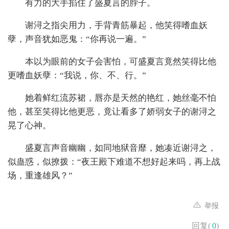
有力的大手掐住了盛夏言的脖子。
谢浔之指尖用力，手背青筋暴起，他笑得嗜血妖
孽，声音犹如恶鬼：“你再说一遍。”
本以为眼前的女子会害怕，可盛夏言竟然笑得比他
更嗜血妖孽：“我说，你、不、行。”
她着鲜红流苏裙，唇亦是天然的艳红，她丝毫不怕
他，甚至笑得比他更恶，竟让看多了娇弱女子的谢浔之
晃了心神。
盛夏言声音幽幽，如同地狱音靡，她凑近谢浔之，
似蛊惑，似撩拨：“夜王殿下难道不想好起来吗，再上战
场，重逢雄风？”
举报
回复(
0
)