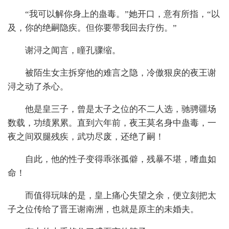
“我可以解你身上的蛊毒。”她开口，意有所指，“以
及，你的绝嗣隐疾。但你要带我回去疗伤。”
谢浔之闻言，瞳孔骤缩。
被陌生女主拆穿他的难言之隐，冷傲狠戾的夜王谢
浔之动了杀心。
他是皇三子，曾是太子之位的不二人选，驰骋疆场
数载，功绩累累。直到六年前，夜王莫名身中蛊毒，一
夜之间双腿残疾，武功尽废，还绝了嗣！
自此，他的性子变得乖张孤僻，残暴不堪，嗜血如
命！
而值得玩味的是，皇上痛心失望之余，便立刻把太
子之位传给了晋王谢南洲，也就是原主的未婚夫。