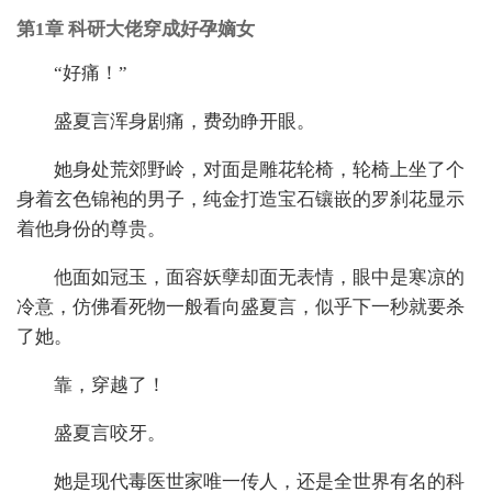
第1章 科研大佬穿成好孕嫡女
“好痛！”
盛夏言浑身剧痛，费劲睁开眼。
她身处荒郊野岭，对面是雕花轮椅，轮椅上坐了个
身着玄色锦袍的男子，纯金打造宝石镶嵌的罗刹花显示
着他身份的尊贵。
他面如冠玉，面容妖孽却面无表情，眼中是寒凉的
冷意，仿佛看死物一般看向盛夏言，似乎下一秒就要杀
了她。
靠，穿越了！
盛夏言咬牙。
她是现代毒医世家唯一传人，还是全世界有名的科