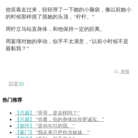
他笑着走过来，轻轻弹了一下她的小脑袋，像以前她小
的时候那样摸了摸她的头顶，“柠柠。”
周柠立马站直身体，和他保持一定的距离。
周宴瑾对她的举动，似乎不太满意，“以前小时候不是
最黏我？”
举报
回复(
0
)
热门推荐
【总裁】
“哥哥，是这样吗？”
【总裁】
“你看，你的身体比你更诚实。”
【都市】
“是你勾引的我。”
【豪门】
“我从来只把你当妹妹。”