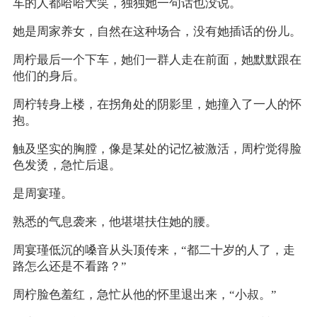
车的人都哈哈大笑，独独她一句话也没说。
她是周家养女，自然在这种场合，没有她插话的份儿。
周柠最后一个下车，她们一群人走在前面，她默默跟在
他们的身后。
周柠转身上楼，在拐角处的阴影里，她撞入了一人的怀
抱。
触及坚实的胸膛，像是某处的记忆被激活，周柠觉得脸
色发烫，急忙后退。
是周宴瑾。
熟悉的气息袭来，他堪堪扶住她的腰。
周宴瑾低沉的嗓音从头顶传来，“都二十岁的人了，走
路怎么还是不看路？”
周柠脸色羞红，急忙从他的怀里退出来，“小叔。”