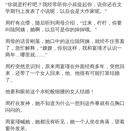
“你就是柠柠吧？我经常听你小叔提起你，说你还在文
学期刊上发表了小说呢，以后会是大作家呢。”
周柠有点懵，随后听到周母介绍，“过来，柠柠，你要
叫陆阿姨，她啊，以后可是你的婶婶哦。”
周母的话音刚落，她口中的这位陆阿姨，就经不住害羞
了，急忙解释，“嫂嫂，你别这样，我和宴瑾才认识一
两年，哪里就……”
周柠突然意识到，原来周宴瑾在外面经商多年，突然回
来，还带了一个女人回来，他、他很有可能打算结婚
了。
他要和眼前这个水蛇般细腰的女人结婚！
周柠在发神，她不知道为什么一想到这件事就有点胸口
闷闷的。
周宴瑾喊她，她都没有听见，她一个人坐在角落，望着
窗外发呆。