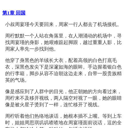
第1章 回国
小叔周宴瑾今天要回来，周家一行人都去了机场接机。
周柠默默一个人站在角落里，在人潮涌动的机场中，寻
找周宴瑾的身影，她艰难踮起脚跟，越过重重人影，比
周家人率先一步找到他。
他穿了身黑色的羊绒长大衣，配着高领的白色打底毛
衣，深黑色发尖下是深邃如海的眼眸。手边握着银白色
的行李箱，脚步从容不迫朝这边走来，自带一股贵族精
英的气场。
像是感应到了人群中的目光，他正朝她的方向看过来，
周柠来不及移开视线，两人隔空对视了一眼，她的眼睛
像是被火星子烫到了一样，连忙移开了视线。
周柠听着他们热络地谈话，她根本插不上嘴。等到上车
时，姐姐周思琪叽叽喳喳地在周宴瑾面前说话，逗的全