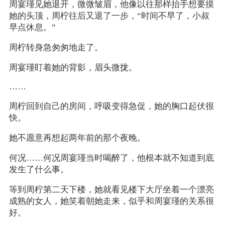
周宴瑾见她退开，微微皱眉，他像以往那样抬手想要摸
她的头顶，周柠往后又退了一步，“时间不早了，小叔
早点休息。”
周柠转身急匆匆地走了。
周宴瑾盯着她的背影，眉头微拢。
……
周柠回到自己的房间，呼吸变得急促，她的胸口起伏很
快。
她不愿意再想起两年前的那个夜晚。
何况……何况周宴瑾当时喝醉了，他根本就不知道到底
发生了什么事。
等到周柠第二天下楼，她就看见楼下大厅坐着一个漂亮
成熟的女人，她笑着朝她走来，似乎和周宴瑾的关系很
好。