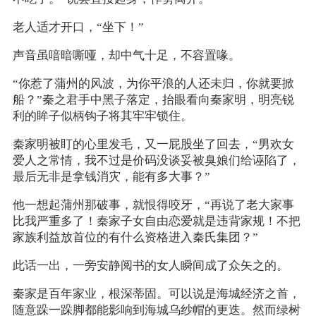
老人适才开口，“坐下！”
声音虽喑暗嘶哑，却中气十足，不容置喙。
“你惹了蒲州的风波，为你平浪的人还未归，你就要掀
船？”秦之君手中黑子落定，抬眼看向秦家明，明亮锐
利的眸子似柄钩子将其牢牢锁住。
秦家明被盯的心里发毛，又一屁股坐了回去，“男欢女
爱人之常情，我不过是价码没谈妥被臭娘们给诬陷了，
最后无非是拿钱消灾，能有多大事？”
他一想起蒲州那破事，就恨得咬牙，“再说了老大家事
比我严重多了！秦家子女自由恋爱就是违背家规！不把
家族利益放首位的有什么资格进入秦氏集团？”
此话一出，一旁安静阅书的女人瞬间成了众矢之的。
秦家是百年家业，根深蒂固。可以说是海城经济之首，
随意跺一跺脚都能影响到海城乌纱帽的更迭。然而绿树