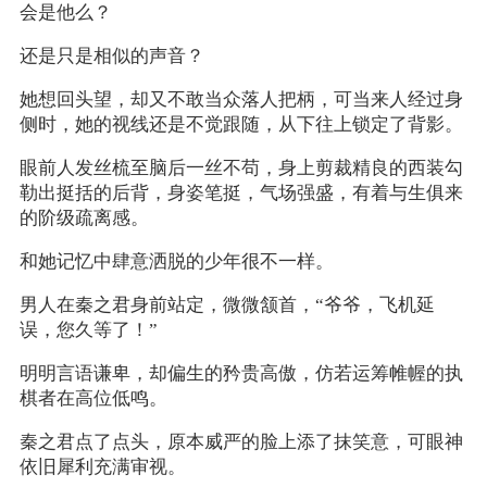
会是他么？
还是只是相似的声音？
她想回头望，却又不敢当众落人把柄，可当来人经过身
侧时，她的视线还是不觉跟随，从下往上锁定了背影。
眼前人发丝梳至脑后一丝不苟，身上剪裁精良的西装勾
勒出挺括的后背，身姿笔挺，气场强盛，有着与生俱来
的阶级疏离感。
和她记忆中肆意洒脱的少年很不一样。
男人在秦之君身前站定，微微颔首，“爷爷，飞机延
误，您久等了！”
明明言语谦卑，却偏生的矜贵高傲，仿若运筹帷幄的执
棋者在高位低鸣。
秦之君点了点头，原本威严的脸上添了抹笑意，可眼神
依旧犀利充满审视。