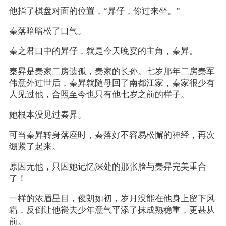
他指了棋盘对面的位置，“昇仔，你过来坐。”
秦落暗暗松了口气。
秦之君口中的昇仔，就是今天晚宴的主角，秦昇。
秦昇是秦家二房遗孤，秦家的长孙。七岁那年二房秦军
伟意外过世后，秦昇就随母回了南都江家，秦家很少有
人见过他，合照至今也只有他七岁之前的样子。
她根本没见过秦昇。
可当秦昇转身落座时，秦落好不容易松懈的神经，再次
绷紧了起来。
原因无他，只因她记忆深处的那张脸与秦昇完美重合
了！
一样的浓眉星目，俊朗如初，岁月没能在他身上留下风
霜，反倒让他褪去少年意气平添了抹成熟稳重，更甚从
前。