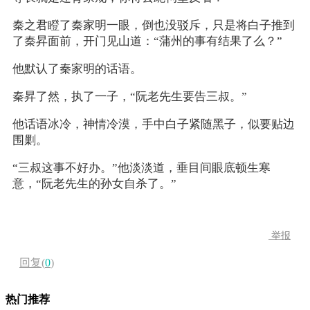
秦之君瞪了秦家明一眼，倒也没驳斥，只是将白子推到
了秦昇面前，开门见山道：“蒲州的事有结果了么？”
他默认了秦家明的话语。
秦昇了然，执了一子，“阮老先生要告三叔。”
他话语冰冷，神情冷漠，手中白子紧随黑子，似要贴边
围剿。
“三叔这事不好办。”他淡淡道，垂目间眼底顿生寒
意，“阮老先生的孙女自杀了。”
举报
回复(
0
)
热门推荐