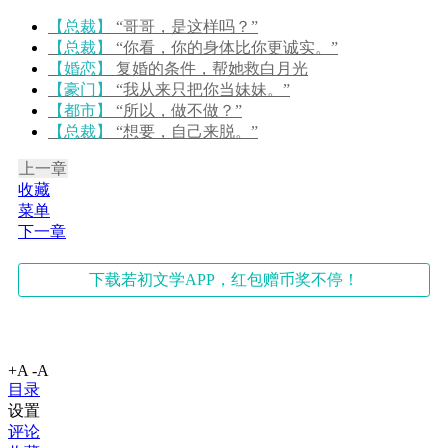
【总裁】
“哥哥，是这样吗？”
【总裁】
“你看，你的身体比你更诚实。”
【婚恋】
复婚的条件，帮她救白月光
【豪门】
“我从来只把你当妹妹。”
【都市】
“所以，做不做？”
【总裁】
“想要，自己来脱。”
上一章
收藏
菜单
下一章
下载若初文学APP，红包赠币奖不停！
+A
-A
目录
设置
评论