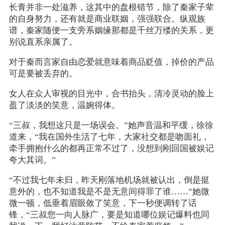
长青并非一处滋养，这其中的盘根错节，除了秦家子辈
的自身努力，还有就是商业联姻，强强联合。纵观族
谱，秦家随便一支旁系姻缘那都是千丝万缕的关系，更
别说直系亲属了。
对于秦而言家自由恋爱就意味着商品贬值，掉价的产品
可是要被丢弃的。
女人在众人审视的目光中，合书抬头，清冷灵动的脸上
盈了淡淡的笑意，温婉得体。
“三叔，我想这只是一场误会。”她声音温和平缓，徐徐
道来，“我在国外生活了七年，大家社交都是吻面礼，
牵手拥抱什么的都再正常不过了，没想到刚回国被娱记
夸大其词。”
“不过我七年未归，昨天刚落地机场就被认出，倒是挺
意外的，也不知道我是不是无意间得罪了谁……”她微
微一顿，低垂着眉眼敛了笑意，下一秒便调转了话
锋，“三叔您一向人脉广，要是知道哪位娱记爆料也同