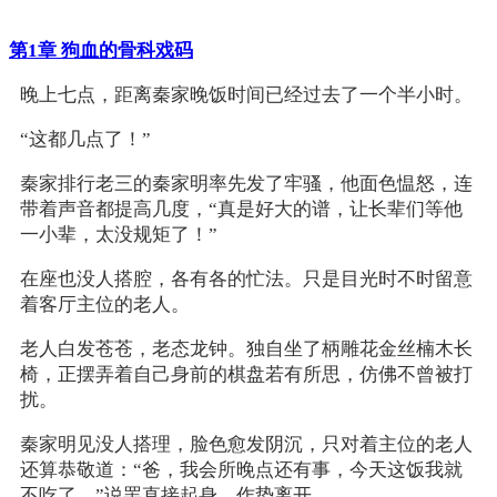
第1章 狗血的骨科戏码
晚上七点，距离秦家晚饭时间已经过去了一个半小时。
“这都几点了！”
秦家排行老三的秦家明率先发了牢骚，他面色愠怒，连
带着声音都提高几度，“真是好大的谱，让长辈们等他
一小辈，太没规矩了！”
在座也没人搭腔，各有各的忙法。只是目光时不时留意
着客厅主位的老人。
老人白发苍苍，老态龙钟。独自坐了柄雕花金丝楠木长
椅，正摆弄着自己身前的棋盘若有所思，仿佛不曾被打
扰。
秦家明见没人搭理，脸色愈发阴沉，只对着主位的老人
还算恭敬道：“爸，我会所晚点还有事，今天这饭我就
不吃了。”说罢直接起身，作势离开。