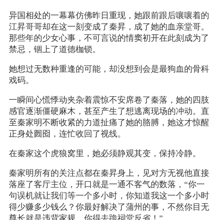
异国相处的一幕幕仿佛昨日重现，她跟前跟后嚷嚷着的
江昇哥哥却在这一刻变成了秦昇，成了她的血亲堂哥。
那些年的少女心事，不可言说的情窦初开在此刻成为了
禁忌，锢上了道德枷锁。
她想过无数种重逢的可能，却没想到会是最狗血的骨科
戏码。
一瞬间心慌悸动夹杂着震惊不安席卷了秦落，她的四肢
感官逐渐僵硬麻木，甚至产生了想逃离现场的冲动。直
至秦家明不断收紧的力道扯痛了她的胳膊，她这才惊醒
正身处囫囵，连忙收回了视线。
在秦家这个虎狼窝里，她必须静观其变，保持冷静。
秦家明所有的关注点都在秦昇身上，见对方无视他直接
落座了客厅主位，开口就是一通不客气的数落，“你一
句误机就让我们等一个多小时，你知道我这一个多小时
得少赚多少钱么？你最好解决了蒲州的事，不然你目无
尊长就是违背家规，你得去跪祠堂反省！”