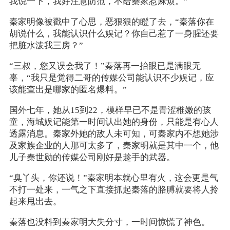
我说一下，我好注意防范，不给秦家惹麻烦。”
秦家明像被戳中了心思，恶狠狠的瞪了去，“秦落你在
胡说什么，我能认识什么娱记？你自己惹了一身腥还要
把脏水泼我三房？”
“三叔，您又误会我了！”秦落再一抬眼已是满眼无
辜，“我只是觉得二哥的传媒公司能认识不少娱记，应
该能查出是哪家的匿名爆料。”
国外七年，她从15到22，模样早已不是青涩稚嫩的孩
童，海城娱记能第一时间认出她的身份，只能是有心人
透露消息。秦家外她的敌人未可知，可秦家内不想她涉
及家族企业的人那可太多了，秦家明就是其中一个，他
儿子秦世勋的传媒公司刚好是趁手的武器。
“臭丫头，你还说！”秦家明本就心里有火，这会更是气
不打一处来，一气之下直接抓起秦落的胳膊就要将人拎
起来甩出去。
秦落也没料到秦家明大失分寸，一时间惊慌了神色。