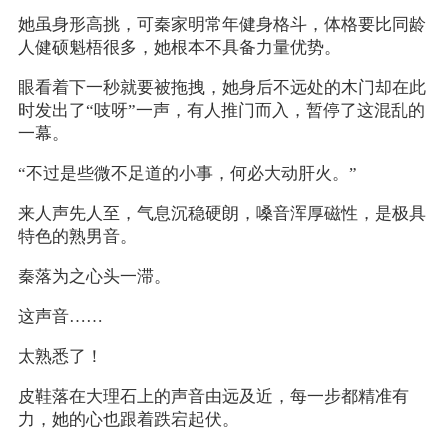
她虽身形高挑，可秦家明常年健身格斗，体格要比同龄
人健硕魁梧很多，她根本不具备力量优势。
眼看着下一秒就要被拖拽，她身后不远处的木门却在此
时发出了“吱呀”一声，有人推门而入，暂停了这混乱的
一幕。
“不过是些微不足道的小事，何必大动肝火。”
来人声先人至，气息沉稳硬朗，嗓音浑厚磁性，是极具
特色的熟男音。
秦落为之心头一滞。
这声音……
太熟悉了！
皮鞋落在大理石上的声音由远及近，每一步都精准有
力，她的心也跟着跌宕起伏。