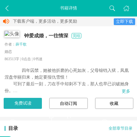
书籍详情
下载客户端，更多活动，更多奖励
立即下载
钟爱成婚，一往情深
完结
作者：
薛千歌
婚恋
863513字 |
0
点击 |
0
书迷
　　四年囚禁，她被他折磨的心死如灰，父母锒铛入狱，凤凰
涅盘华丽归来，她定要报仇雪恨！

　　可到了最后一刻，刀在手中却刺不下去，那人也早已识破她身
份。

更多
　　当苏笙准备带着儿子离开，霍司霆死皮赖脸的跟在她屁股后
免费试读
自动订阅
收藏
头：“老婆去哪我就跟到哪，你搞得我死去活来身无分文，难道还要
妻离子散吗...
目录
全部章节目录