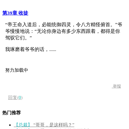
第39章 收徒
“帝王命入道后，必能统御四灵，令八方精怪俯首。”爷
爷慢慢地说：“无论你身边有多少东西跟着，都得是你
驾驭它们。”
我琢磨着爷爷的话，......
努力加载中
举报
回复(
0
)
热门推荐
【总裁】
“哥哥，是这样吗？”