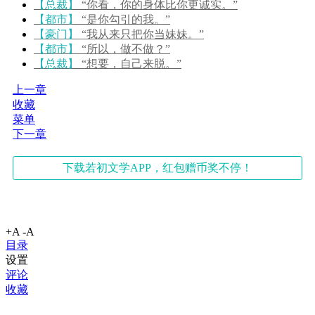
【总裁】
“你看，你的身体比你更诚实。”
【都市】
“是你勾引的我。”
【豪门】
“我从来只把你当妹妹。”
【都市】
“所以，做不做？”
【总裁】
“想要，自己来脱。”
上一章
收藏
菜单
下一章
下载若初文学APP，红包赠币奖不停！
+A
-A
目录
设置
评论
收藏