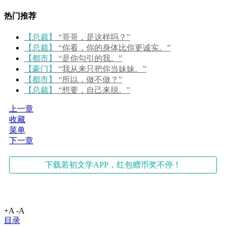
热门推荐
【总裁】
“哥哥，是这样吗？”
【总裁】
“你看，你的身体比你更诚实。”
【都市】
“是你勾引的我。”
【豪门】
“我从来只把你当妹妹。”
【都市】
“所以，做不做？”
【总裁】
“想要，自己来脱。”
上一章
收藏
菜单
下一章
下载若初文学APP，红包赠币奖不停！
+A
-A
目录