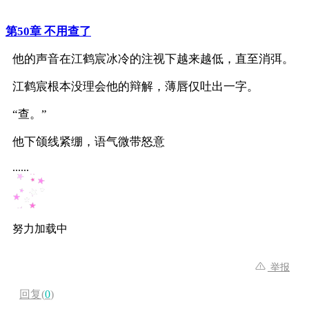
第50章 不用查了
他的声音在江鹤宸冰冷的注视下越来越低，直至消弭。
江鹤宸根本没理会他的辩解，薄唇仅吐出一字。
“查。”
他下颌线紧绷，语气微带怒意
......
努力加载中
举报
回复(
0
)