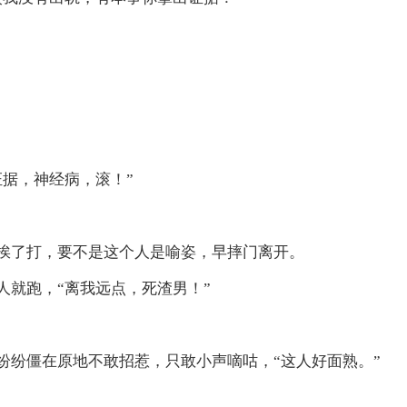
据，神经病，滚！”
挨了打，要不是这个人是喻姿，早摔门离开。
人就跑，“离我远点，死渣男！”
纷纷僵在原地不敢招惹，只敢小声嘀咕，“这人好面熟。”