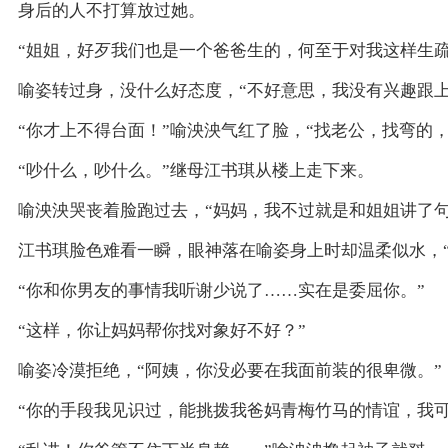
身后的人不打算放过她。
“姐姐，好歹我们也是一个爸爸生的，何至于对我这样生疏
喻姿转过身，没什么好态度，“不好意思，我没有兴趣跟上
“你才上不得台面！”喻泱泱气红了脸，“找老公，找弯的，
“吵什么，吵什么。”继母江书琪从楼上走下来。
喻泱泱哭丧着脸跑过去，“妈妈，我不过就是和姐姐讲了
江书琪脸色难看一瞬，眼神落在喻姿身上时却温柔似水，
“你和你男友的事情我听谢少说了……实在是委屈你。”
“这样，你让妈妈帮你找对象好不好？”
喻姿冷漠拒绝，“阿姨，你没必要在我面前装的很卑微。”
“你的手段我见识过，能挑拨我爸妈青梅竹马的情谊，我可