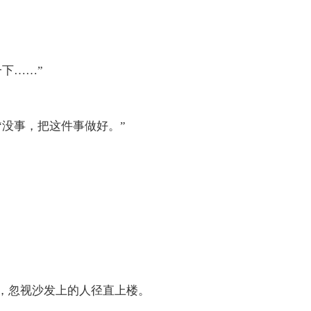
下……”
没事，把这件事做好。”
，忽视沙发上的人径直上楼。