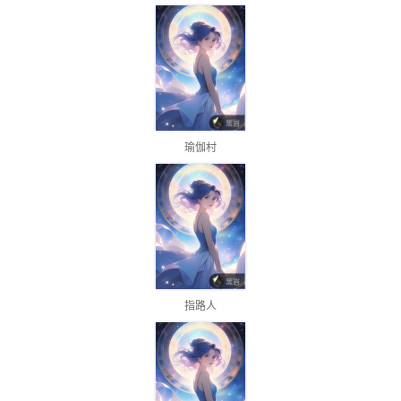
瑜伽村
指路人