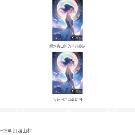
绿水青山间的平凡绽放
大运河之以商助国
一盏明灯照山村