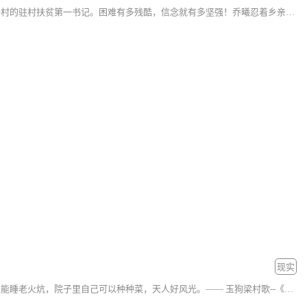
为推动农村基础建设和打好脱贫攻坚战，乔曦告别繁华，选择泥泞，成为小泉子村的驻村扶贫第一书记。困难有多残酷，信念就有多坚强！乔曦忍着乡亲父老的不理解，把一项项政策推行了下去。建学校，少年强则国强；制止砍伐，绿水青山就是金山银山；小泉子村要彻底摆脱贫困就要寻求发展项目，她堵住了在酒店...
现实
有一个地方，它叫玉狗梁，天蓝，水绿，朵朵白云飘。这里有老年瑜伽健身，还能睡老火炕，院子里自己可以种种菜，天人好风光。—— 玉狗梁村歌--《有一个地方》