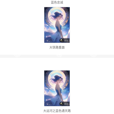
蓝色忠诚
大铁路重器
大运河之蓝色通天路