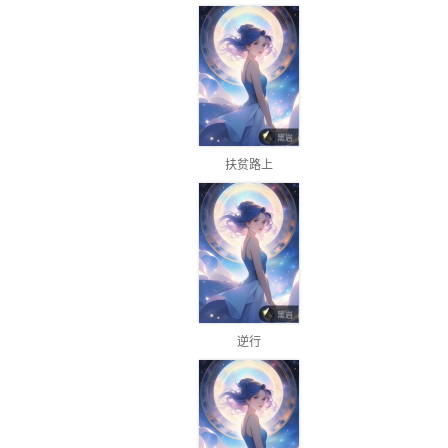
扶贫路上
逆行