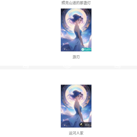
照亮山道的那盏灯
游刃
运河人家