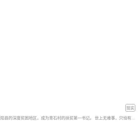
现实
在国家建设全面小康，打响精准脱贫攻坚战之年，陆为民毅然告别家人，来到山阳县的深度贫困地区，成为青石村的扶贫第一书记。 世上无难事，只怕有心人。虽然扶贫开始举步维艰，但陆为民保持自己的一股狠劲、冲劲，扎进基层，鼓动村民修路、开山，开办石厂，在村社精准对应，办养殖、通河道，通过互联...