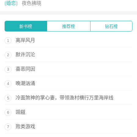
[婚恋]
夜色拂晓
新书榜
推荐榜
钻石榜
离岸风月
1
默许沉沦
2
喜恶同因
3
晚潮汹涌
4
冷面煞神的掌心妻，带领渔村横行万里海岸线
5
觊觎
6
败类游戏
7