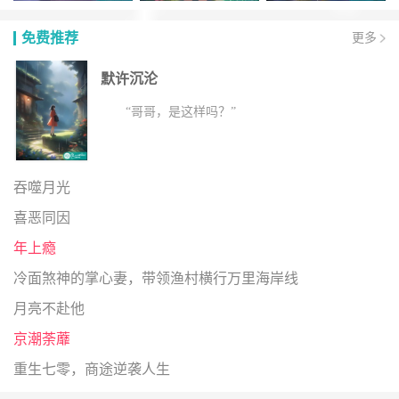
免费推荐
更多
默许沉沦
“哥哥，是这样吗？”
吞噬月光
喜恶同因
年上瘾
冷面煞神的掌心妻，带领渔村横行万里海岸线
月亮不赴他
京潮荼蘼
重生七零，商途逆袭人生