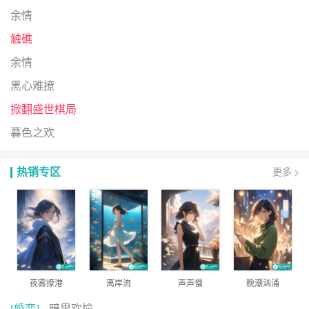
余情
触礁
余情
黑心难撩
掀翻盛世棋局
暮色之欢
热销专区
更多
夜雾撩港
离岸流
声声慢
晚潮汹涌
[婚恋]
暗里欢愉