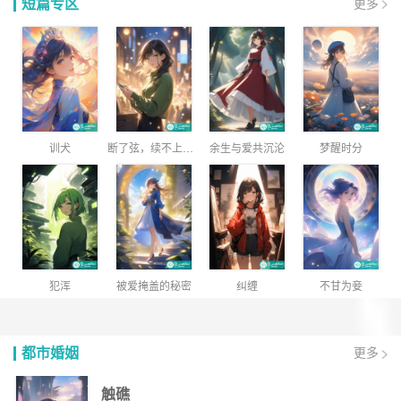
短篇专区
更多
训犬
断了弦，续不上的曾经
余生与爱共沉沦
梦醒时分
犯浑
被爱掩盖的秘密
纠缠
不甘为妾
都市婚姻
更多
触礁