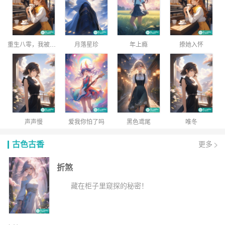
重生八零，我被隔壁糙汉宠上天
月落星珍
年上瘾
撩她入怀
声声慢
爱我你怕了吗
黑色鸢尾
唯冬
古色古香
更多
折煞
藏在柜子里窥探的秘密！