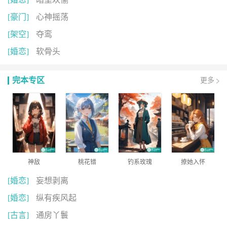
[豪门]
心神摇荡
[架空]
夺鸾
[婚恋]
软骨头
完本专区
更多
神敌
桃花错
钓系玫瑰
撩她入怀
[婚恋]
妄想剥离
[婚恋]
纵有疾风起
[古言]
通房丫鬟