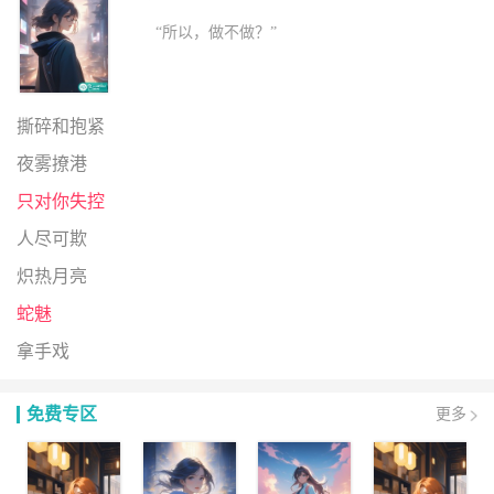
“所以，做不做？”
撕碎和抱紧
夜雾撩港
只对你失控
人尽可欺
炽热月亮
蛇魅
拿手戏
免费专区
更多