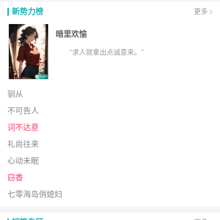
新势力榜
更多
暗里欢愉
“求人就拿出点诚意来。”
驯从
不可告人
词不达意
礼尚往来
心动未眠
窃香
七零海岛俏媳妇